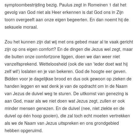
symptoombestrijding bezig. Paulus zegt in Romeinen 1 dat het
gevolg van God niet als Heer erkennen is dat God ons in Zijn
toorn overgeeft aan onze eigen begeerten. En dan noemt hij de
seksuele moraal.
Zou het kunnen zijn dat wij met ons gebed maar al te vaak gericht
zijn op ons eigen comfort? En de dingen die Jezus wel zegt, maar
die buiten onze comfortzone liggen, doen we dan weer niet
vanzelfsprekend. Wetteloosheid (ook die van 'ieder doet wat hij
zelf wil') loslaten en je van bekeren. God de hoogte eer geven.
Bidden voor je dagelijkse brood en dus ook gewoon op zieken de
handen leggen en wat denk je van de opdracht om in de Naam
van Jezus de duivel weg te sturen. De uitkomst van genezing is
aan God, maar als we niet doen wat Jezus zegt, zullen er ook
minder mensen genezen. En de duivel (nee, niet ziekte en de
duivel op één hoop gooien), die zal toch echt moeten vertrekken
als we de Naam van Jezus uitspreken en ons grondgebied
hebben opgeruimd.