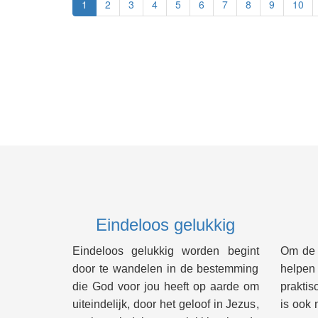
1
2
3
4
5
6
7
8
9
10
Eindeloos gelukkig
Eindeloos gelukkig worden begint
Om de B
door te wandelen in de bestemming
helpe
die God voor jou heeft op aarde om
praktis
uiteindelijk, door het geloof in Jezus,
is ook 