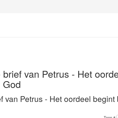
 brief van Petrus - Het oord
an God
f van Petrus - Het oordeel begint 
Toon #