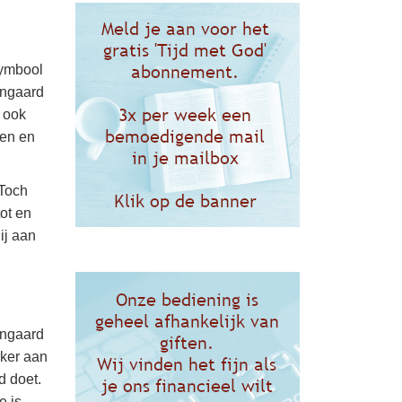
symbool
jngaard
 ook
ven en
 Toch
tot en
ij aan
jngaard
rker aan
d doet.
e is