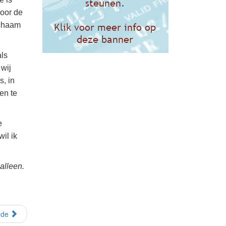
voor de
ichaam
als
 wij
, in
en te
e
il ik
 alleen.
nde