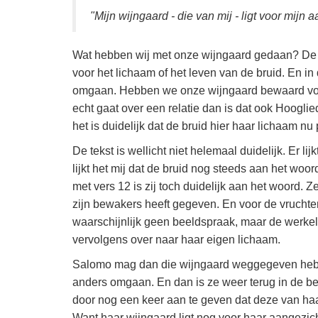
"Mijn wijngaard - die van mij - ligt voor mijn 
Wat hebben wij met onze wijngaard gedaan? De 
voor het lichaam of het leven van de bruid. En in
omgaan. Hebben we onze wijngaard bewaard voor 
echt gaat over een relatie dan is dat ook Hoogli
het is duidelijk dat de bruid hier haar lichaam nu
De tekst is wellicht niet helemaal duidelijk. Er l
lijkt het mij dat de bruid nog steeds aan het woor
met vers 12 is zij toch duidelijk aan het woord.
zijn bewakers heeft gegeven. En voor de vruchte
waarschijnlijk geen beeldspraak, maar de werkeli
vervolgens over naar haar eigen lichaam.
Salomo mag dan die wijngaard weggegeven hebbe
anders omgaan. En dan is ze weer terug in de bee
door nog een keer aan te geven dat deze van haar
Want haar wijngaard ligt nog voor haar aangezicht