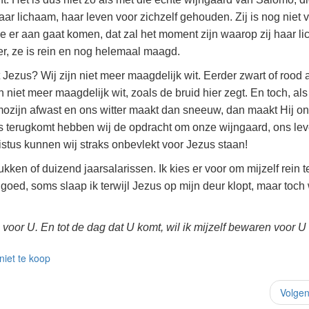
 haar lichaam, haar leven voor zichzelf gehouden. Zij is nog niet 
 er aan gaat komen, dat zal het moment zijn waarop zij haar l
er, ze is rein en nog helemaal maagd.
Jezus? Wij zijn niet meer maagdelijk wit. Eerder zwart of rood 
 niet meer maagdelijk wit, zoals de bruid hier zegt. En toch, als
ozijn afwast en ons witter maakt dan sneeuw, dan maakt Hij ons
us terugkomt hebben wij de opdracht om onze wijngaard, ons lev
stus kunnen wij straks onbevlekt voor Jezus staan!
ukken of duizend jaarsalarissen. Ik kies er voor om mijzelf rein t
goed, soms slaap ik terwijl Jezus op mijn deur klopt, maar toch w
s voor U. En tot de dag dat U komt, wil ik mijzelf bewaren voor U
niet te koop
Volge