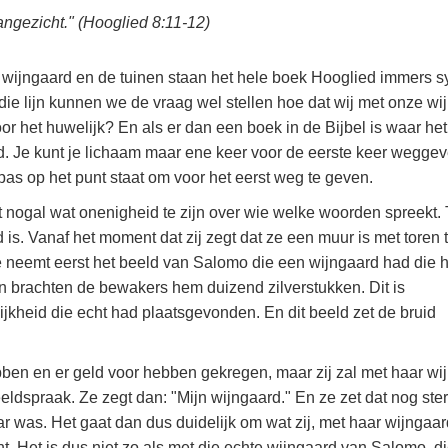
aangezicht." (Hooglied 8:11-12)
wijngaard en de tuinen staan het hele boek Hooglied immers 
 die lijn kunnen we de vraag wel stellen hoe dat wij met onze wi
het huwelijk? En als er dan een boek in de Bijbel is waar het
ed. Je kunt je lichaam maar ene keer voor de eerste keer wegge
 pas op het punt staat om voor het eerst weg te geven.
ijkt nogal wat onenigheid te zijn over wie welke woorden spreekt.
d is. Vanaf het moment dat zij zegt dat ze een muur is met toren 
 Ze neemt eerst het beeld van Salomo die een wijngaard had die h
n brachten de bewakers hem duizend zilverstukken. Dit is
jkheid die echt had plaatsgevonden. En dit beeld zet de bruid
n en er geld voor hebben gekregen, maar zij zal met haar wi
ldspraak. Ze zegt dan: "Mijn wijngaard." En ze zet dat nog ste
 was. Het gaat dan dus duidelijk om wat zij, met haar wijngaar
. Het is dus niet zo als met die echte wijngaard van Salomo, di